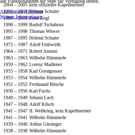
alle Funktionalitäten der Seite zur Verfügung stehen.
2004 – 2005
kein offizieller Kapellmeister
Akzeptieren
Ablehnen
2001 – 2004
Helmut Schuler
Weitere Informationen
1999 – 2001
Peter Engl
1998 – 1999
Rudolf Tschabrun
1995 – 1998
Thomas Witwer
1987 – 1995
Helmut Schuler
1972 – 1987
Adolf Frühwirth
1964 – 1971
Robert Amann
1963 – 1963
Wilhelm Hämmerle
1959 – 1962
Lorenz Madlener
1955 – 1958
Karl Gerstgrasser
1953 – 1954
Wilhelm Hämmerle
1951 – 1952
Ferdinand Bitsche
1950 – 1950
Karl Fuchs
1949 – 1949
Johann Lach
1947 – 1948
Adolf Klisch
1941 – 1947
II. Weltkrieg, kein Kapellmeister
1941 – 1941
Wilhelm Hämmerle
1939 – 1940
Arthur Giesinger
1938 – 1938
Wilhelm Hämmerle