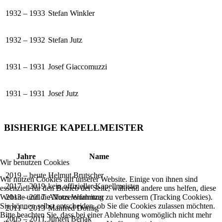
1932 – 1933
Stefan Winkler
1932 – 1932
Stefan Jutz
1931 – 1931
Josef Giaccomuzzi
1931 – 1931
Josef Jutz
BISHERIGE KAPELLMEISTER
Jahre
Name
Wir benutzen Cookies
2019 – heute
Helmut Brutscher
Wir nutzen Cookies auf unserer Website. Einige von ihnen sind
2017 – 2019
kein offizieller Kapellmeister
essenziell für den Betrieb der Seite, während andere uns helfen, diese
Website und die Nutzererfahrung zu verbessern (Tracking Cookies).
2013 – 2017
Alfons Wurmitzer
Sie können selbst entscheiden, ob Sie die Cookies zulassen möchten.
2011 – 2013
Manfred Domig
Bitte beachten Sie, dass bei einer Ablehnung womöglich nicht mehr
2005 – 2011
Jürgen Berjak