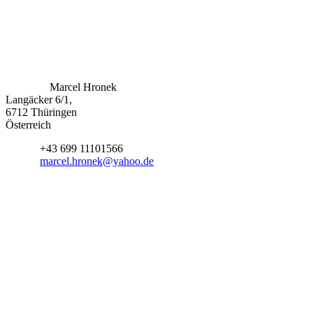
Kontaktiere uns
Adresse:
Marcel Hronek
Langäcker 6/1,
6712 Thüringen
Österreich
Mobil:
+43 699 11101566
Email:
marcel.hronek@yahoo.de
fa fa-
facebook
fa fa-
linkedin
fa fa-