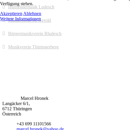
Verfügung stehen.
Harmoniemusik Ludesch
Akzeptieren
Ablehnen
Weitere Informationen
Musikverein St. Gerold
Bürgermusikverein Bludesch
Musikverein Thüringerberg
Kontaktiere uns
Adresse:
Marcel Hronek
Langäcker 6/1,
6712 Thüringen
Österreich
Mobil:
+43 699 11101566
Email:
marcel.hronek@yahoo.de