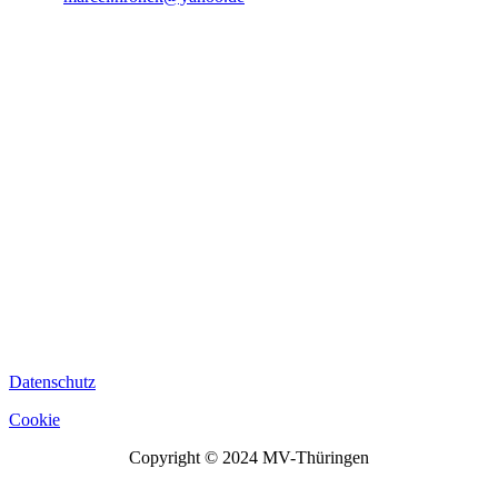
fa fa-
facebook
fa fa-
linkedin
fa fa-
dribbble
Datenschutz
Cookie
Copyright © 2024 MV-Thüringen